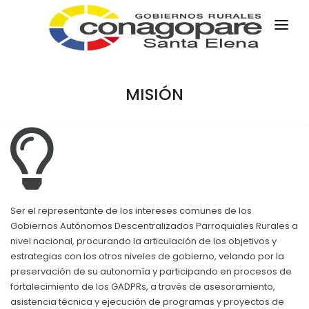
INICIO
PARROQUIAS
MISIÓN
INSTITUCIÓN
TRANSPARENCIA
EJECUCIÓN Y PRESUPUESTO
GESTIÓN ADMINISTRATIVA
APLICATIVOS
Ser el representante de los intereses comunes de los
Gobiernos Autónomos Descentralizados Parroquiales Rurales a
Plan Anual Contratación - PAC
nivel nacional, procurando la articulación de los objetivos y
Plan Operativo Anual - POA
estrategias con los otros niveles de gobierno, velando por la
preservación de su autonomía y participando en procesos de
Gestión Institucional
fortalecimiento de los GADPRs, a través de asesoramiento,
asistencia técnica y ejecución de programas y proyectos de
Capacitaciones y talleres