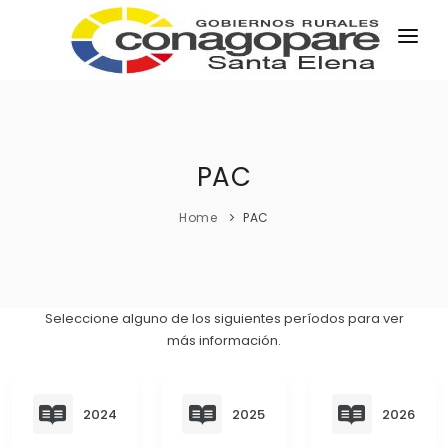
INICIO
PARROQUIAS
INSTITUCIÓN
PAC
TRANSPARENCIA
Home
PAC
EJECUCIÓN Y PRESUPUESTO
GESTIÓN ADMINISTRATIVA
APLICATIVOS
Seleccione alguno de los siguientes períodos para ver
Plan Anual Contratación - PAC
más información.
Plan Operativo Anual - POA
Gestión Institucional
2024
2025
2026
Capacitaciones y talleres