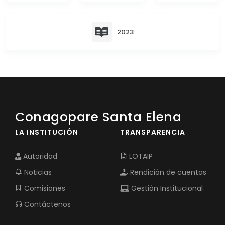
EJECUCIÓN PRESUPUESTARIA
2023
Información Presupuestaria
Procesos de contratación
SOPORTE INSTITUCIONAL
Registro oficiales de creación parroquiales
Conagopare Santa Elena
LA INSTITUCIÓN
TRANSPARENCIA
Autoridad
LOTAIP
Noticias
Rendición de cuentas
Comisiones
Gestión Institucional
Contáctenos