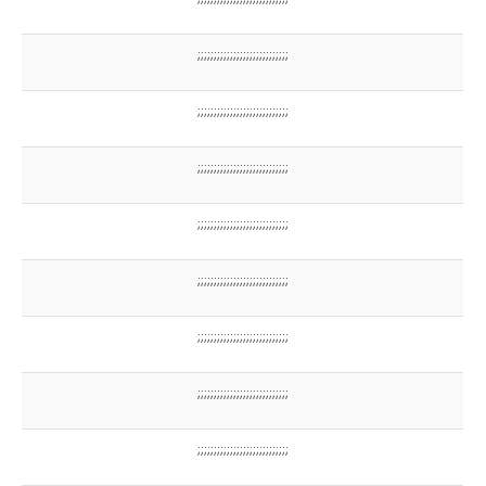
;;;;;;;;;;;;;;;;;;;;;;;;;;;;
;;;;;;;;;;;;;;;;;;;;;;;;;;;;
;;;;;;;;;;;;;;;;;;;;;;;;;;;;
;;;;;;;;;;;;;;;;;;;;;;;;;;;;
;;;;;;;;;;;;;;;;;;;;;;;;;;;;
;;;;;;;;;;;;;;;;;;;;;;;;;;;;
;;;;;;;;;;;;;;;;;;;;;;;;;;;;
;;;;;;;;;;;;;;;;;;;;;;;;;;;;