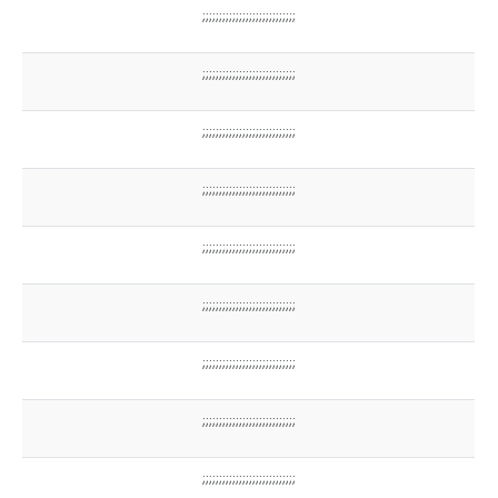
;;;;;;;;;;;;;;;;;;;;;;;;;;;;
;;;;;;;;;;;;;;;;;;;;;;;;;;;;
;;;;;;;;;;;;;;;;;;;;;;;;;;;;
;;;;;;;;;;;;;;;;;;;;;;;;;;;;
;;;;;;;;;;;;;;;;;;;;;;;;;;;;
;;;;;;;;;;;;;;;;;;;;;;;;;;;;
;;;;;;;;;;;;;;;;;;;;;;;;;;;;
;;;;;;;;;;;;;;;;;;;;;;;;;;;;
;;;;;;;;;;;;;;;;;;;;;;;;;;;;