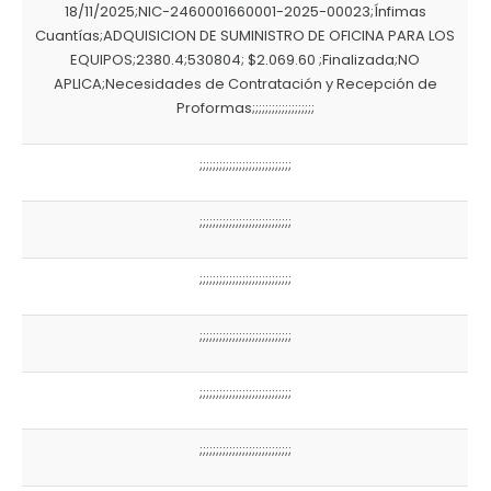
18/11/2025;NIC-2460001660001-2025-00023;Ínfimas
Cuantías;ADQUISICION DE SUMINISTRO DE OFICINA PARA LOS
EQUIPOS;2380.4;530804; $2.069.60 ;Finalizada;NO
APLICA;Necesidades de Contratación y Recepción de
Proformas;;;;;;;;;;;;;;;;;;;
;;;;;;;;;;;;;;;;;;;;;;;;;;;;
;;;;;;;;;;;;;;;;;;;;;;;;;;;;
;;;;;;;;;;;;;;;;;;;;;;;;;;;;
;;;;;;;;;;;;;;;;;;;;;;;;;;;;
;;;;;;;;;;;;;;;;;;;;;;;;;;;;
;;;;;;;;;;;;;;;;;;;;;;;;;;;;