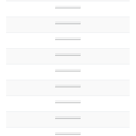
;;;;;;;;;;;;;;;;;;;;;;;;;;;;
;;;;;;;;;;;;;;;;;;;;;;;;;;;;
;;;;;;;;;;;;;;;;;;;;;;;;;;;;
;;;;;;;;;;;;;;;;;;;;;;;;;;;;
;;;;;;;;;;;;;;;;;;;;;;;;;;;;
;;;;;;;;;;;;;;;;;;;;;;;;;;;;
;;;;;;;;;;;;;;;;;;;;;;;;;;;;
;;;;;;;;;;;;;;;;;;;;;;;;;;;;
;;;;;;;;;;;;;;;;;;;;;;;;;;;;