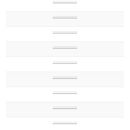
;;;;;;;;;;;;;;;;;;;;;;;;;;;;
;;;;;;;;;;;;;;;;;;;;;;;;;;;;
;;;;;;;;;;;;;;;;;;;;;;;;;;;;
;;;;;;;;;;;;;;;;;;;;;;;;;;;;
;;;;;;;;;;;;;;;;;;;;;;;;;;;;
;;;;;;;;;;;;;;;;;;;;;;;;;;;;
;;;;;;;;;;;;;;;;;;;;;;;;;;;;
;;;;;;;;;;;;;;;;;;;;;;;;;;;;
;;;;;;;;;;;;;;;;;;;;;;;;;;;;