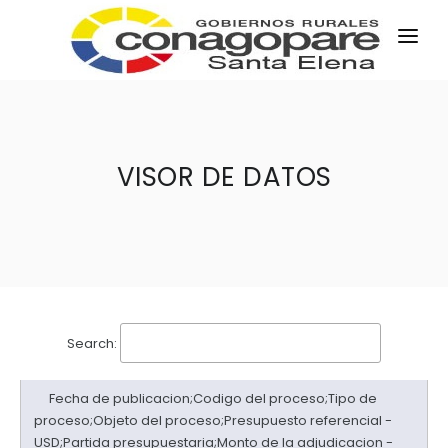
INICIO
PARROQUIAS
INSTITUCIÓN
VISOR DE DATOS
TRANSPARENCIA
EJECUCIÓN Y PRESUPUESTO
GESTIÓN ADMINISTRATIVA
APLICATIVOS
Plan Anual Contratación - PAC
Search:
Plan Operativo Anual - POA
Fecha de publicacion;Codigo del proceso;Tipo de
Gestión Institucional
proceso;Objeto del proceso;Presupuesto referencial -
Capacitaciones y talleres
USD;Partida presupuestaria;Monto de la adjudicacion -