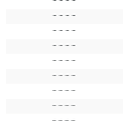
;;;;;;;;;;;;;;;;;;;;;;;;;;;;
;;;;;;;;;;;;;;;;;;;;;;;;;;;;
;;;;;;;;;;;;;;;;;;;;;;;;;;;;
;;;;;;;;;;;;;;;;;;;;;;;;;;;;
;;;;;;;;;;;;;;;;;;;;;;;;;;;;
;;;;;;;;;;;;;;;;;;;;;;;;;;;;
;;;;;;;;;;;;;;;;;;;;;;;;;;;;
;;;;;;;;;;;;;;;;;;;;;;;;;;;;