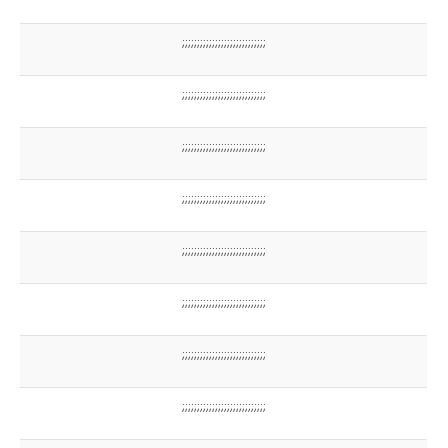
;;;;;;;;;;;;;;;;;;;;;;;;;;;;
;;;;;;;;;;;;;;;;;;;;;;;;;;;;
;;;;;;;;;;;;;;;;;;;;;;;;;;;;
;;;;;;;;;;;;;;;;;;;;;;;;;;;;
;;;;;;;;;;;;;;;;;;;;;;;;;;;;
;;;;;;;;;;;;;;;;;;;;;;;;;;;;
;;;;;;;;;;;;;;;;;;;;;;;;;;;;
;;;;;;;;;;;;;;;;;;;;;;;;;;;;