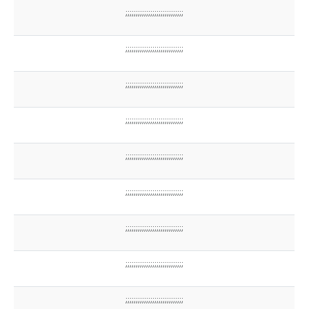
;;;;;;;;;;;;;;;;;;;;;;;;;;;;
;;;;;;;;;;;;;;;;;;;;;;;;;;;;
;;;;;;;;;;;;;;;;;;;;;;;;;;;;
;;;;;;;;;;;;;;;;;;;;;;;;;;;;
;;;;;;;;;;;;;;;;;;;;;;;;;;;;
;;;;;;;;;;;;;;;;;;;;;;;;;;;;
;;;;;;;;;;;;;;;;;;;;;;;;;;;;
;;;;;;;;;;;;;;;;;;;;;;;;;;;;
;;;;;;;;;;;;;;;;;;;;;;;;;;;;