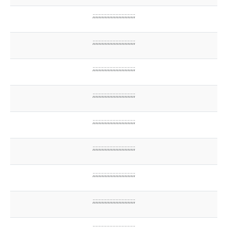
;;;;;;;;;;;;;;;;;;;;;;;;;;;;
;;;;;;;;;;;;;;;;;;;;;;;;;;;;
;;;;;;;;;;;;;;;;;;;;;;;;;;;;
;;;;;;;;;;;;;;;;;;;;;;;;;;;;
;;;;;;;;;;;;;;;;;;;;;;;;;;;;
;;;;;;;;;;;;;;;;;;;;;;;;;;;;
;;;;;;;;;;;;;;;;;;;;;;;;;;;;
;;;;;;;;;;;;;;;;;;;;;;;;;;;;
;;;;;;;;;;;;;;;;;;;;;;;;;;;;