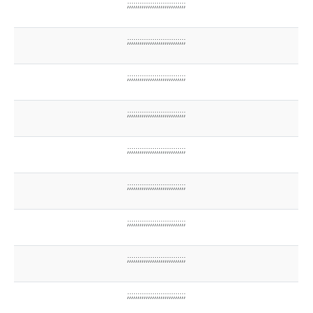
;;;;;;;;;;;;;;;;;;;;;;;;;;;;
;;;;;;;;;;;;;;;;;;;;;;;;;;;;
;;;;;;;;;;;;;;;;;;;;;;;;;;;;
;;;;;;;;;;;;;;;;;;;;;;;;;;;;
;;;;;;;;;;;;;;;;;;;;;;;;;;;;
;;;;;;;;;;;;;;;;;;;;;;;;;;;;
;;;;;;;;;;;;;;;;;;;;;;;;;;;;
;;;;;;;;;;;;;;;;;;;;;;;;;;;;
;;;;;;;;;;;;;;;;;;;;;;;;;;;;