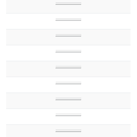
;;;;;;;;;;;;;;;;;;;;;;;;;;;;
;;;;;;;;;;;;;;;;;;;;;;;;;;;;
;;;;;;;;;;;;;;;;;;;;;;;;;;;;
;;;;;;;;;;;;;;;;;;;;;;;;;;;;
;;;;;;;;;;;;;;;;;;;;;;;;;;;;
;;;;;;;;;;;;;;;;;;;;;;;;;;;;
;;;;;;;;;;;;;;;;;;;;;;;;;;;;
;;;;;;;;;;;;;;;;;;;;;;;;;;;;
;;;;;;;;;;;;;;;;;;;;;;;;;;;;