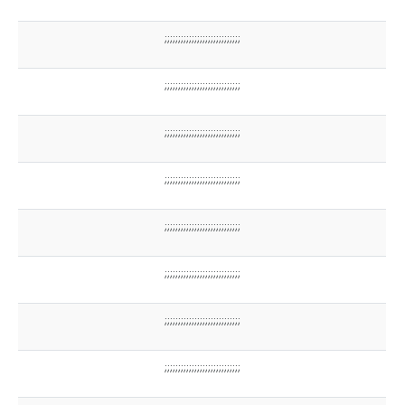
;;;;;;;;;;;;;;;;;;;;;;;;;;;;
;;;;;;;;;;;;;;;;;;;;;;;;;;;;
;;;;;;;;;;;;;;;;;;;;;;;;;;;;
;;;;;;;;;;;;;;;;;;;;;;;;;;;;
;;;;;;;;;;;;;;;;;;;;;;;;;;;;
;;;;;;;;;;;;;;;;;;;;;;;;;;;;
;;;;;;;;;;;;;;;;;;;;;;;;;;;;
;;;;;;;;;;;;;;;;;;;;;;;;;;;;