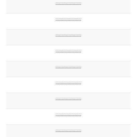
;;;;;;;;;;;;;;;;;;;;;;;;;;;;
;;;;;;;;;;;;;;;;;;;;;;;;;;;;
;;;;;;;;;;;;;;;;;;;;;;;;;;;;
;;;;;;;;;;;;;;;;;;;;;;;;;;;;
;;;;;;;;;;;;;;;;;;;;;;;;;;;;
;;;;;;;;;;;;;;;;;;;;;;;;;;;;
;;;;;;;;;;;;;;;;;;;;;;;;;;;;
;;;;;;;;;;;;;;;;;;;;;;;;;;;;
;;;;;;;;;;;;;;;;;;;;;;;;;;;;