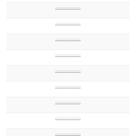
;;;;;;;;;;;;;;;;;;;;;;;;;;;;
;;;;;;;;;;;;;;;;;;;;;;;;;;;;
;;;;;;;;;;;;;;;;;;;;;;;;;;;;
;;;;;;;;;;;;;;;;;;;;;;;;;;;;
;;;;;;;;;;;;;;;;;;;;;;;;;;;;
;;;;;;;;;;;;;;;;;;;;;;;;;;;;
;;;;;;;;;;;;;;;;;;;;;;;;;;;;
;;;;;;;;;;;;;;;;;;;;;;;;;;;;
;;;;;;;;;;;;;;;;;;;;;;;;;;;;