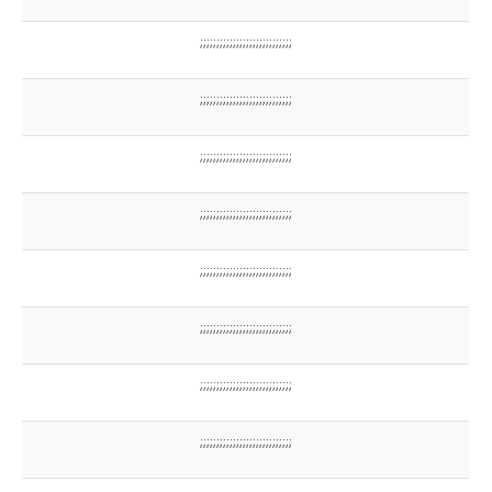
;;;;;;;;;;;;;;;;;;;;;;;;;;;;
;;;;;;;;;;;;;;;;;;;;;;;;;;;;
;;;;;;;;;;;;;;;;;;;;;;;;;;;;
;;;;;;;;;;;;;;;;;;;;;;;;;;;;
;;;;;;;;;;;;;;;;;;;;;;;;;;;;
;;;;;;;;;;;;;;;;;;;;;;;;;;;;
;;;;;;;;;;;;;;;;;;;;;;;;;;;;
;;;;;;;;;;;;;;;;;;;;;;;;;;;;