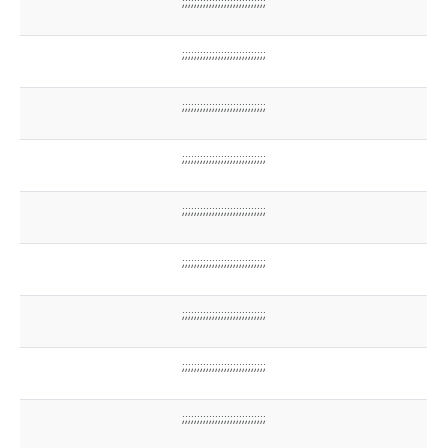
;;;;;;;;;;;;;;;;;;;;;;;;;;;;
;;;;;;;;;;;;;;;;;;;;;;;;;;;;
;;;;;;;;;;;;;;;;;;;;;;;;;;;;
;;;;;;;;;;;;;;;;;;;;;;;;;;;;
;;;;;;;;;;;;;;;;;;;;;;;;;;;;
;;;;;;;;;;;;;;;;;;;;;;;;;;;;
;;;;;;;;;;;;;;;;;;;;;;;;;;;;
;;;;;;;;;;;;;;;;;;;;;;;;;;;;
;;;;;;;;;;;;;;;;;;;;;;;;;;;;