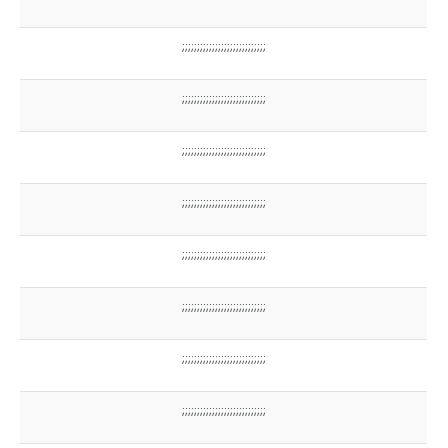
;;;;;;;;;;;;;;;;;;;;;;;;;;;;
;;;;;;;;;;;;;;;;;;;;;;;;;;;;
;;;;;;;;;;;;;;;;;;;;;;;;;;;;
;;;;;;;;;;;;;;;;;;;;;;;;;;;;
;;;;;;;;;;;;;;;;;;;;;;;;;;;;
;;;;;;;;;;;;;;;;;;;;;;;;;;;;
;;;;;;;;;;;;;;;;;;;;;;;;;;;;
;;;;;;;;;;;;;;;;;;;;;;;;;;;;