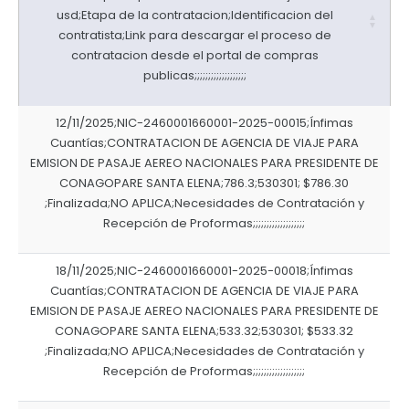
usd;Etapa de la contratacion;Identificacion del
EJECUCIÓN PRESUPUESTARIA
contratista;Link para descargar el proceso de
contratacion desde el portal de compras
Información Presupuestaria
publicas;;;;;;;;;;;;;;;;;;;
Procesos de contratación
12/11/2025;NIC-2460001660001-2025-00015;Ínfimas
SOPORTE INSTITUCIONAL
Cuantías;CONTRATACION DE AGENCIA DE VIAJE PARA
EMISION DE PASAJE AEREO NACIONALES PARA PRESIDENTE DE
Registro oficiales de creación parroquiales
CONAGOPARE SANTA ELENA;786.3;530301; $786.30
;Finalizada;NO APLICA;Necesidades de Contratación y
Recepción de Proformas;;;;;;;;;;;;;;;;;;;
18/11/2025;NIC-2460001660001-2025-00018;Ínfimas
Cuantías;CONTRATACION DE AGENCIA DE VIAJE PARA
EMISION DE PASAJE AEREO NACIONALES PARA PRESIDENTE DE
CONAGOPARE SANTA ELENA;533.32;530301; $533.32
;Finalizada;NO APLICA;Necesidades de Contratación y
Recepción de Proformas;;;;;;;;;;;;;;;;;;;