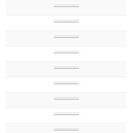
;;;;;;;;;;;;;;;;;;;;;;;;;;;;
;;;;;;;;;;;;;;;;;;;;;;;;;;;;
;;;;;;;;;;;;;;;;;;;;;;;;;;;;
;;;;;;;;;;;;;;;;;;;;;;;;;;;;
;;;;;;;;;;;;;;;;;;;;;;;;;;;;
;;;;;;;;;;;;;;;;;;;;;;;;;;;;
;;;;;;;;;;;;;;;;;;;;;;;;;;;;
;;;;;;;;;;;;;;;;;;;;;;;;;;;;
;;;;;;;;;;;;;;;;;;;;;;;;;;;;