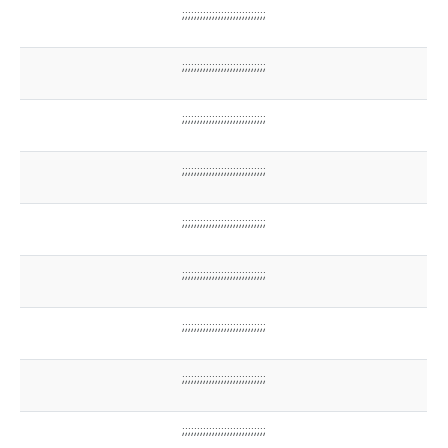
;;;;;;;;;;;;;;;;;;;;;;;;;;;;
;;;;;;;;;;;;;;;;;;;;;;;;;;;;
;;;;;;;;;;;;;;;;;;;;;;;;;;;;
;;;;;;;;;;;;;;;;;;;;;;;;;;;;
;;;;;;;;;;;;;;;;;;;;;;;;;;;;
;;;;;;;;;;;;;;;;;;;;;;;;;;;;
;;;;;;;;;;;;;;;;;;;;;;;;;;;;
;;;;;;;;;;;;;;;;;;;;;;;;;;;;
;;;;;;;;;;;;;;;;;;;;;;;;;;;;