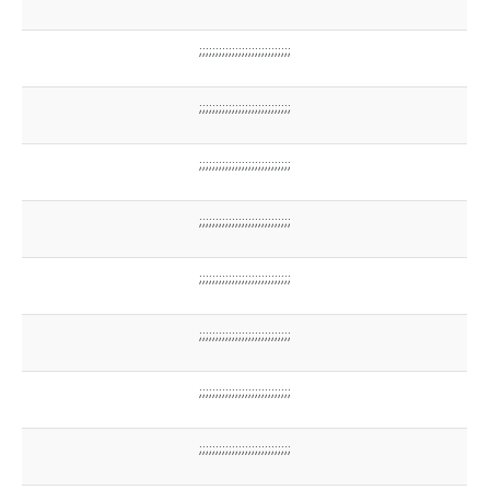
;;;;;;;;;;;;;;;;;;;;;;;;;;;;
;;;;;;;;;;;;;;;;;;;;;;;;;;;;
;;;;;;;;;;;;;;;;;;;;;;;;;;;;
;;;;;;;;;;;;;;;;;;;;;;;;;;;;
;;;;;;;;;;;;;;;;;;;;;;;;;;;;
;;;;;;;;;;;;;;;;;;;;;;;;;;;;
;;;;;;;;;;;;;;;;;;;;;;;;;;;;
;;;;;;;;;;;;;;;;;;;;;;;;;;;;