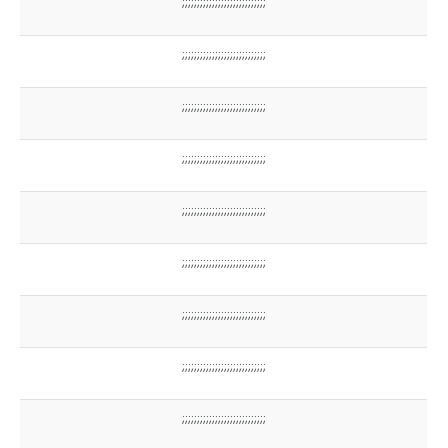
;;;;;;;;;;;;;;;;;;;;;;;;;;;;
;;;;;;;;;;;;;;;;;;;;;;;;;;;;
;;;;;;;;;;;;;;;;;;;;;;;;;;;;
;;;;;;;;;;;;;;;;;;;;;;;;;;;;
;;;;;;;;;;;;;;;;;;;;;;;;;;;;
;;;;;;;;;;;;;;;;;;;;;;;;;;;;
;;;;;;;;;;;;;;;;;;;;;;;;;;;;
;;;;;;;;;;;;;;;;;;;;;;;;;;;;
;;;;;;;;;;;;;;;;;;;;;;;;;;;;