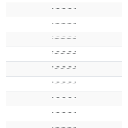
;;;;;;;;;;;;;;;;;;;;;;;;;;;;
;;;;;;;;;;;;;;;;;;;;;;;;;;;;
;;;;;;;;;;;;;;;;;;;;;;;;;;;;
;;;;;;;;;;;;;;;;;;;;;;;;;;;;
;;;;;;;;;;;;;;;;;;;;;;;;;;;;
;;;;;;;;;;;;;;;;;;;;;;;;;;;;
;;;;;;;;;;;;;;;;;;;;;;;;;;;;
;;;;;;;;;;;;;;;;;;;;;;;;;;;;
;;;;;;;;;;;;;;;;;;;;;;;;;;;;