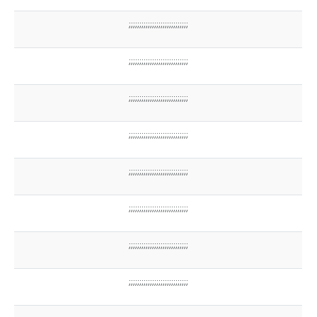
;;;;;;;;;;;;;;;;;;;;;;;;;;;;
;;;;;;;;;;;;;;;;;;;;;;;;;;;;
;;;;;;;;;;;;;;;;;;;;;;;;;;;;
;;;;;;;;;;;;;;;;;;;;;;;;;;;;
;;;;;;;;;;;;;;;;;;;;;;;;;;;;
;;;;;;;;;;;;;;;;;;;;;;;;;;;;
;;;;;;;;;;;;;;;;;;;;;;;;;;;;
;;;;;;;;;;;;;;;;;;;;;;;;;;;;