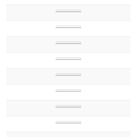
;;;;;;;;;;;;;;;;;;;;;;;;;;;;
;;;;;;;;;;;;;;;;;;;;;;;;;;;;
;;;;;;;;;;;;;;;;;;;;;;;;;;;;
;;;;;;;;;;;;;;;;;;;;;;;;;;;;
;;;;;;;;;;;;;;;;;;;;;;;;;;;;
;;;;;;;;;;;;;;;;;;;;;;;;;;;;
;;;;;;;;;;;;;;;;;;;;;;;;;;;;
;;;;;;;;;;;;;;;;;;;;;;;;;;;;