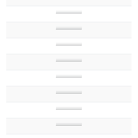
;;;;;;;;;;;;;;;;;;;;;;;;;;;;
;;;;;;;;;;;;;;;;;;;;;;;;;;;;
;;;;;;;;;;;;;;;;;;;;;;;;;;;;
;;;;;;;;;;;;;;;;;;;;;;;;;;;;
;;;;;;;;;;;;;;;;;;;;;;;;;;;;
;;;;;;;;;;;;;;;;;;;;;;;;;;;;
;;;;;;;;;;;;;;;;;;;;;;;;;;;;
;;;;;;;;;;;;;;;;;;;;;;;;;;;;