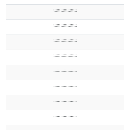
;;;;;;;;;;;;;;;;;;;;;;;;;;;;
;;;;;;;;;;;;;;;;;;;;;;;;;;;;
;;;;;;;;;;;;;;;;;;;;;;;;;;;;
;;;;;;;;;;;;;;;;;;;;;;;;;;;;
;;;;;;;;;;;;;;;;;;;;;;;;;;;;
;;;;;;;;;;;;;;;;;;;;;;;;;;;;
;;;;;;;;;;;;;;;;;;;;;;;;;;;;
;;;;;;;;;;;;;;;;;;;;;;;;;;;;