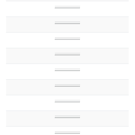
;;;;;;;;;;;;;;;;;;;;;;;;;;;;
;;;;;;;;;;;;;;;;;;;;;;;;;;;;
;;;;;;;;;;;;;;;;;;;;;;;;;;;;
;;;;;;;;;;;;;;;;;;;;;;;;;;;;
;;;;;;;;;;;;;;;;;;;;;;;;;;;;
;;;;;;;;;;;;;;;;;;;;;;;;;;;;
;;;;;;;;;;;;;;;;;;;;;;;;;;;;
;;;;;;;;;;;;;;;;;;;;;;;;;;;;
;;;;;;;;;;;;;;;;;;;;;;;;;;;;