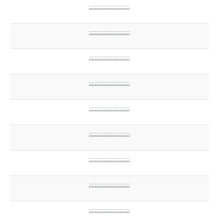
;;;;;;;;;;;;;;;;;;;;;;;;;;;;
;;;;;;;;;;;;;;;;;;;;;;;;;;;;
;;;;;;;;;;;;;;;;;;;;;;;;;;;;
;;;;;;;;;;;;;;;;;;;;;;;;;;;;
;;;;;;;;;;;;;;;;;;;;;;;;;;;;
;;;;;;;;;;;;;;;;;;;;;;;;;;;;
;;;;;;;;;;;;;;;;;;;;;;;;;;;;
;;;;;;;;;;;;;;;;;;;;;;;;;;;;
;;;;;;;;;;;;;;;;;;;;;;;;;;;;