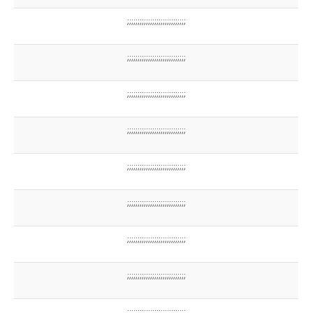
;;;;;;;;;;;;;;;;;;;;;;;;;;;;
;;;;;;;;;;;;;;;;;;;;;;;;;;;;
;;;;;;;;;;;;;;;;;;;;;;;;;;;;
;;;;;;;;;;;;;;;;;;;;;;;;;;;;
;;;;;;;;;;;;;;;;;;;;;;;;;;;;
;;;;;;;;;;;;;;;;;;;;;;;;;;;;
;;;;;;;;;;;;;;;;;;;;;;;;;;;;
;;;;;;;;;;;;;;;;;;;;;;;;;;;;
;;;;;;;;;;;;;;;;;;;;;;;;;;;;