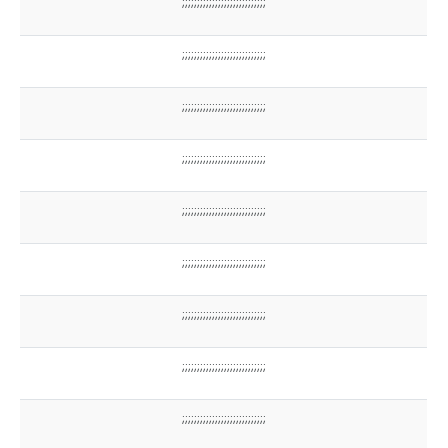
;;;;;;;;;;;;;;;;;;;;;;;;;;;;
;;;;;;;;;;;;;;;;;;;;;;;;;;;;
;;;;;;;;;;;;;;;;;;;;;;;;;;;;
;;;;;;;;;;;;;;;;;;;;;;;;;;;;
;;;;;;;;;;;;;;;;;;;;;;;;;;;;
;;;;;;;;;;;;;;;;;;;;;;;;;;;;
;;;;;;;;;;;;;;;;;;;;;;;;;;;;
;;;;;;;;;;;;;;;;;;;;;;;;;;;;
;;;;;;;;;;;;;;;;;;;;;;;;;;;;